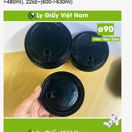
>480ml), 22oz~(600->630ml)