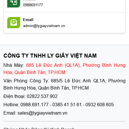
5 Ưu Điểm Vượt Trội Của Hộp Giấy Tiện Lợi (Cấp Độ
0988691177
Thực Phẩm)
Email
Các sản phẩm bao bì giấy (như tô, hộp, ly trong hình) được thiết
admin@lygiayvietnam.vn
kế để mang đến trải nghiệm tốt nhất cho người dùng.
1. An Tâm Về Sức Khỏe (Tiêu Chuẩn "Food Grade")
Đây là ưu điểm cốt lõi. "Cấp độ thực phẩm" (Food Grade) đảm
CÔNG TY TNHH LY GIẤY VIỆT NAM
bảo rằng sản phẩm:
Nhà Máy:
685 Lê Đức Anh (QL1A), Phường Bình Hưng
Có chất liệu tinh khiết: Được sản xuất từ bột giấy nguyên
Hòa, Quận Bình Tân, TP.HCM
sinh, không chứa các phụ gia không mong muốn có thể ảnh
hưởng đến sức khỏe.
Văn Phòng Công Ty:
685/5 Lê Đức Anh QL1A, Phường
Bình Hưng Hòa, Quận Bình Tân, TP.HCM
Bền bỉ với nhiệt: Giữ trọn vẹn hương vị món ăn, an toàn khi
Điện thoại:
02822.537.902
đựng thức ăn nóng, súp, canh... mà không lo vật liệu bị biến
chất hay làm thay đổi mùi vị.
Hotline:
0988.691.177 - 0385 41 51 61 - 0932 608 605
Email:
sales@lygiayvietnam.vn
Bảo vệ bữa ăn của bạn: Giúp bạn hoàn toàn an tâm thưởng
thức món ăn mà không phải lo lắng về các chất lạ có thể
thôi nhiễm từ bao bì.