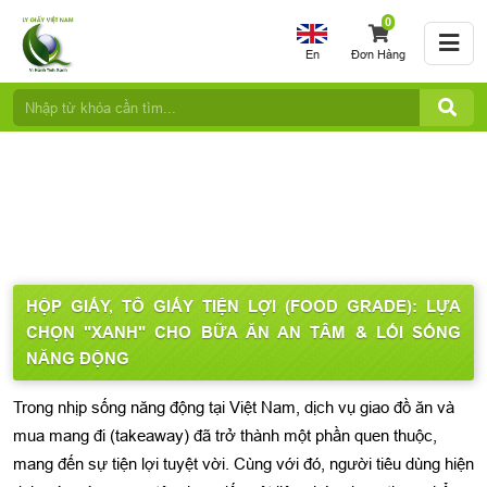
0
En
Đơn Hàng
HỘP GIẤY, TÔ GIẤY TIỆN LỢI (FOOD GRADE): LỰA
CHỌN "XANH" CHO BỮA ĂN AN TÂM & LỐI SỐNG
NĂNG ĐỘNG
Trong nhịp sống năng động tại Việt Nam, dịch vụ giao đồ ăn và
mua mang đi (takeaway) đã trở thành một phần quen thuộc,
mang đến sự tiện lợi tuyệt vời. Cùng với đó, người tiêu dùng hiện