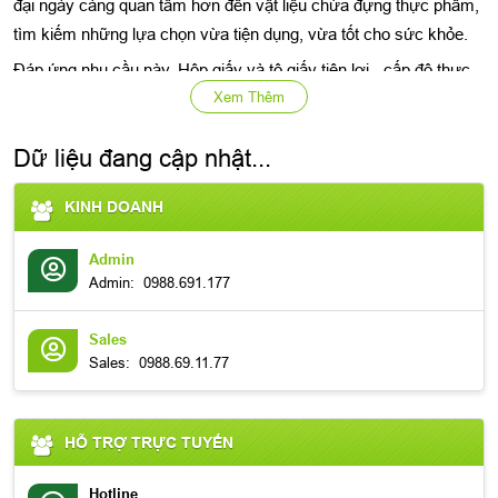
đại ngày càng quan tâm hơn đến vật liệu chứa đựng thực phẩm,
tìm kiếm những lựa chọn vừa tiện dụng, vừa tốt cho sức khỏe.
Đáp ứng nhu cầu này, Hộp giấy và tô giấy tiện lợi - cấp độ thực
Xem Thêm
phẩm (Food-Grade) đang trở thành xu hướng tiêu dùng thông
minh. Đây là giải pháp cân bằng hoàn hảo giữa sự tiện lợi, lối
Dữ liệu đang cập nhật...
sống "xanh" và sự an tâm cho mỗi bữa ăn.
Vì Sao Hộp Giấy "Food-Grade" Là Lựa Chọn Thông
KINH DOANH
Minh?
Admin
Khi sử dụng các loại bao bì truyền thống để đựng thức ăn nóng
Admin:
0988.691.177
(như phở, bún, cà phê), nhiều người có thể cảm thấy một chút
băn khoăn về việc vật liệu có bị ảnh hưởng bởi nhiệt độ hay
Sales
không.
Sales:
0988.69.11.77
Lối sống nhanh không có nghĩa là chúng ta bỏ qua sự an tâm. Tô
giấy, hộp giấy "cấp độ thực phẩm" được thiết kế chuyên biệt để
HỖ TRỢ TRỰC TUYẾN
giải quyết mối bận tâm này, giúp bạn thưởng thức bữa ăn một
cách trọn vẹn và an lành nhất.
Hotline