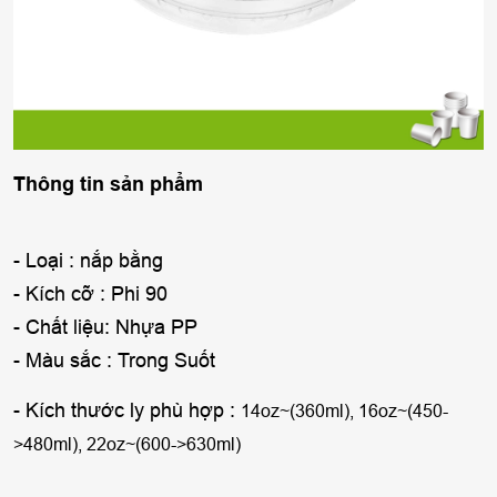
Thông tin sản phẩm
- Loại : nắp bằng
- Kích cỡ : Phi 90
- Chất liệu: Nhựa PP
- Màu sắc : Trong Suốt
- Kích thước ly phù hợp :
14oz~(360ml), 16oz~(450-
>480ml), 22oz~(600->630ml)