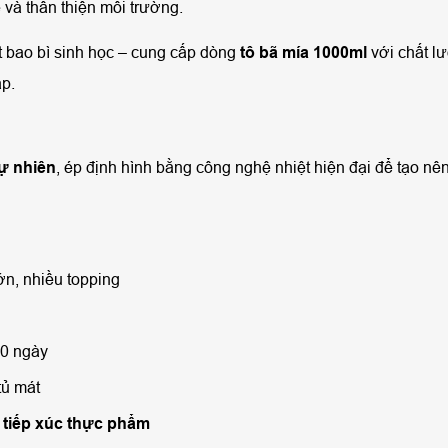
 và thân thiện môi trường.
ất bao bì sinh học – cung cấp dòng
tô bã mía 1000ml
với chất l
ấp.
tự nhiên
, ép định hình bằng công nghệ nhiệt hiện đại để tạo nê
n, nhiều topping
0 ngày
tủ mát
 tiếp xúc thực phẩm