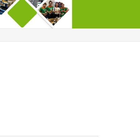
OOD
HO
ĂNG