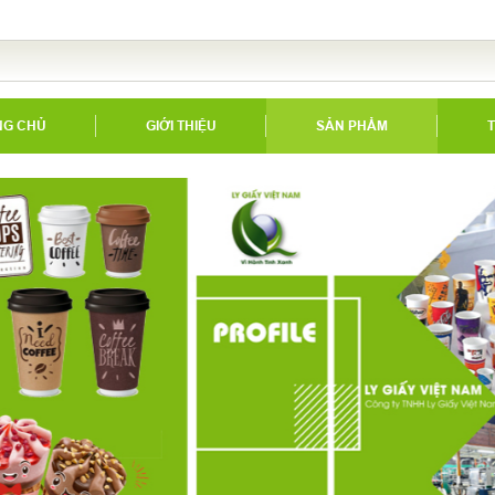
NG CHỦ
GIỚI THIỆU
SẢN PHẨM
T
LY GIẤY - TÔ GIẤY
ĐẾ GIẤY VỎ KEM ỐC QUẾ
NẮP GIẤY - NẮP NHỰA
ỐNG HÚT
SẢN PHẨM BÃ MÍA SINH HỌC
QUAI XÁCH LY
HỘP PIZZA
THÙNG CARTON