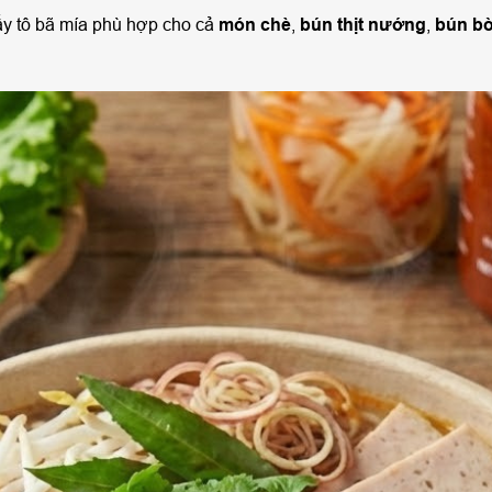
ấy tô bã mía phù hợp cho cả
món chè
,
bún thịt nướng
,
bún b