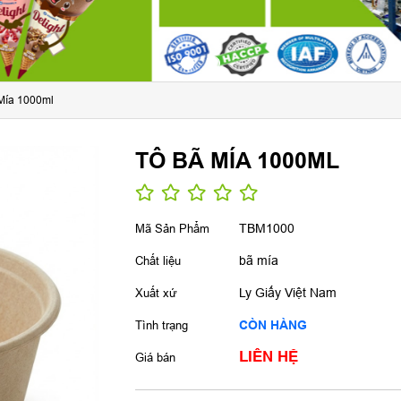
LY GIẤY IN DẬP NỔI
HỘP GIẤY, TÔ GIẤY TIỆN LỢI (F
GRADE): LỰA CHỌN "XANH" C
Mía 1000ml
BỮA ĂN AN TÂM & LỐI SỐNG N
ĐỘNG
TÔ BÃ MÍA 1000ML
BAO BÌ GIẤY
LY NHỰA
Mã Sản Phẩm
TBM1000
Chất liệu
bã mía
Xuất xứ
Ly Giấy Việt Nam
Tình trạng
CÒN HÀNG
LIÊN HỆ
Giá bán