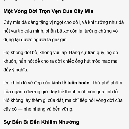
Một Vòng Đời Trọn Vẹn Của Cây Mía
Cây mía đã dâng tặng vị ngọt cho đời, và khi tưởng như đã
hết vai trò của mình, phần bã xơ còn lại tưởng chừng vô
dụng lại được người ta giữ gìn.
Họ không đốt bỏ, không vùi lấp. Bằng sự trân quý, họ ép
khuôn, nắn nót để cho ra đời chiếc ống hút mộc mạc mà
đầy ý nghĩa.
Đó chính là vẻ đẹp của
kinh tế tuần hoàn
. Thứ phế phẩm
của ngành đường giờ đây trở thành một món quà tinh tế.
Nó không lấy thêm gì của đất, mà chỉ tiếp nối vòng đời của
cây cỏ — nhẹ nhàng và bền vững.
Sự Bền Bỉ Đến Khiêm Nhường