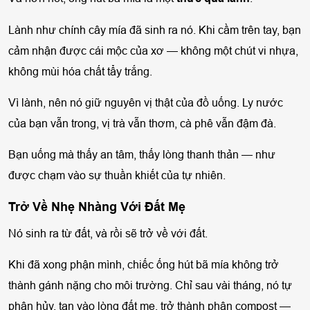
Lành như chính cây mía đã sinh ra nó. Khi cầm trên tay, bạn
cảm nhận được cái mộc của xơ — không một chút vi nhựa,
không mùi hóa chất tẩy trắng.
Vì lành, nên nó giữ nguyên vị thật của đồ uống. Ly nước
của bạn vẫn trong, vị trà vẫn thơm, cà phê vẫn đậm đà.
Bạn uống mà thấy an tâm, thấy lòng thanh thản — như
được chạm vào sự thuần khiết của tự nhiên.
Trở Về Nhẹ Nhàng Với Đất Mẹ
Nó sinh ra từ đất, và rồi sẽ trở về với đất.
Khi đã xong phận mình, chiếc ống hút bã mía không trở
thành gánh nặng cho môi trường. Chỉ sau vài tháng, nó tự
phân hủy, tan vào lòng đất mẹ, trở thành phân compost —