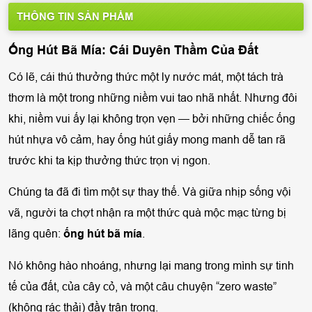
THÔNG TIN SẢN PHẨM
Ống Hút Bã Mía: Cái Duyên Thầm Của Đất
Có lẽ, cái thú thưởng thức một ly nước mát, một tách trà
thơm là một trong những niềm vui tao nhã nhất. Nhưng đôi
khi, niềm vui ấy lại không trọn vẹn — bởi những chiếc ống
hút nhựa vô cảm, hay ống hút giấy mong manh dễ tan rã
trước khi ta kịp thưởng thức trọn vị ngon.
Chúng ta đã đi tìm một sự thay thế. Và giữa nhịp sống vội
vã, người ta chợt nhận ra một thức quà mộc mạc từng bị
lãng quên:
ống hút bã mía
.
Nó không hào nhoáng, nhưng lại mang trong mình sự tinh
tế của đất, của cây cỏ, và một câu chuyện “zero waste”
(không rác thải) đầy trân trọng.