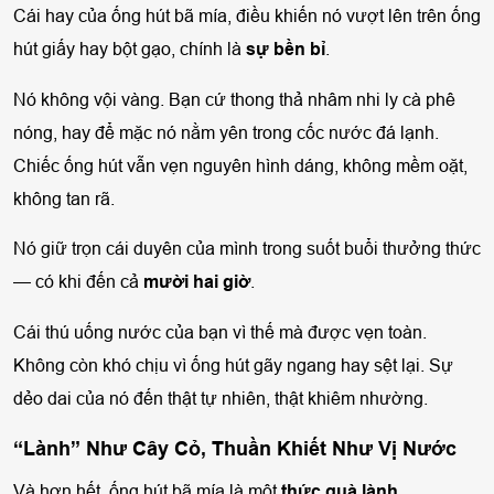
Cái hay của ống hút bã mía, điều khiến nó vượt lên trên ống
hút giấy hay bột gạo, chính là
sự bền bỉ
.
Nó không vội vàng. Bạn cứ thong thả nhâm nhi ly cà phê
nóng, hay để mặc nó nằm yên trong cốc nước đá lạnh.
Chiếc ống hút vẫn vẹn nguyên hình dáng, không mềm oặt,
không tan rã.
Nó giữ trọn cái duyên của mình trong suốt buổi thưởng thức
— có khi đến cả
mười hai giờ
.
Cái thú uống nước của bạn vì thế mà được vẹn toàn.
Không còn khó chịu vì ống hút gãy ngang hay sệt lại. Sự
dẻo dai của nó đến thật tự nhiên, thật khiêm nhường.
“Lành” Như Cây Cỏ, Thuần Khiết Như Vị Nước
Và hơn hết, ống hút bã mía là một
thức quà lành
.