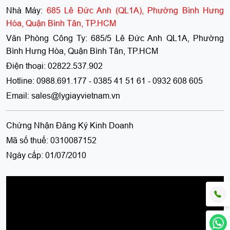
Nhà Máy:
685 Lê Đức Anh (QL1A), Phường Bình Hưng
Hòa, Quận Bình Tân, TP.HCM
Văn Phòng Công Ty:
685/5 Lê Đức Anh QL1A, Phường
Bình Hưng Hòa, Quận Bình Tân, TP.HCM
Điện thoại:
02822.537.902
Hotline:
0988.691.177 - 0385 41 51 61 - 0932 608 605
Email:
sales@lygiayvietnam.vn
Chứng Nhận Đăng Ký Kinh Doanh
Mã số thuế:
0310087152
Ngày cấp:
01/07/2010