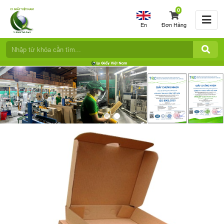
0
En
Đơn Hàng